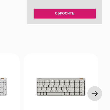
m/ghub
е функции
СБРОСИТЬ
ренные