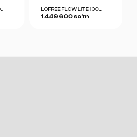
0
LOFREE FLOW LITE 100
1 449 600 so'm
(GRAY)