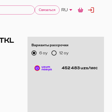
RU
Связаться
 TKL
Варианты рассрочки
6 oy
12 oy
452 483 uzs/мес
ой 1,8 м
р без
ебуют