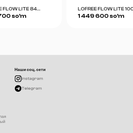
 FLOW LITE 84
LOFREE FLOW LITE 10
 700 so'm
1 449 600 so'm
)
(WHITE)
Наши соц. сети
Instagram
Telegram
лая
ный