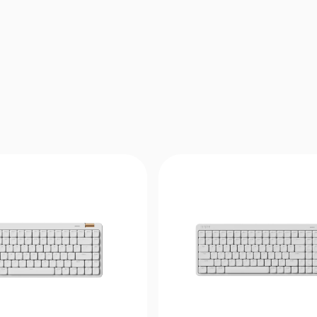
доступного для скачивания на logitechg.co
Подсветка LIGHTSYNC RGB 2 — расширенны
требуют Logitech G HUB
Встроенные профили подсветки 3 — расши
функции требуют Logitech G HUB
Время отклика: 1 мс