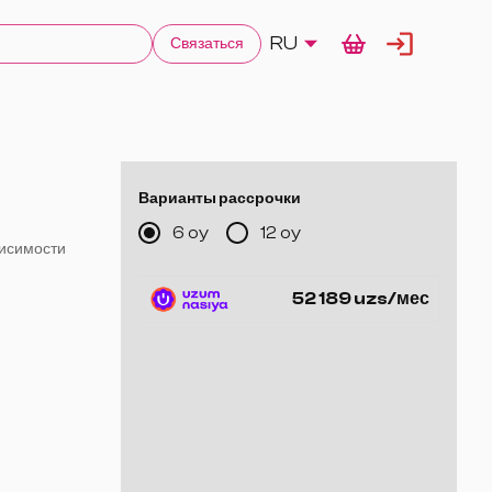
RU
Связаться
Варианты рассрочки
6 oy
12 oy
висимости
и скачков
52 189 uzs/мес
ся)