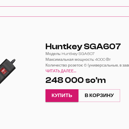
Huntkey SGA607
Модель: Huntkey SGA607
Максимальная мощность: 4000 Вт
Количество розеток: 6 (универсальные, в за
от версии)
ЧИТАТЬ ДАЛЕЕ...
Защита: от короткого замыкания, перегрузки 
248 000 so'm
напряжения
Длина кабеля: 2 м (варианты могут отличать
Материал корпуса: огнестойкий пластик
КУПИТЬ
В КОРЗИНУ