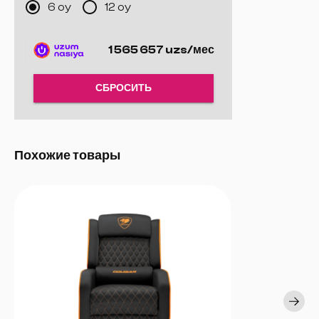
6 oy
12 oy
Долговечная обивка:
Качественная ткань или искусственная
кожа для долгого срока службы.
Поддержка головы и поясницы:
Эргономичные подушки для
1 565 657 uzs/мес
головы и поясницы.
Премиальный золотой дизайн:
Элегантный и современный
вид с золотыми акцентами.
СБРОСИТЬ
Похожие товары