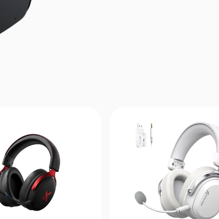
Подключение через USB-приёмник
Долгая работа от аккумулятора
Эргономичный и лёгкий дизайн