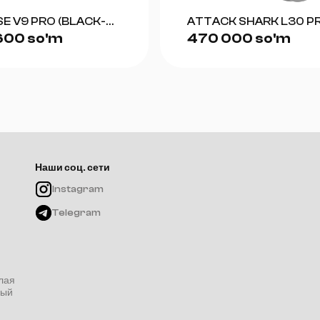
E V9 PRO (BLACK-
ATTACK SHARK L30 P
600 so'm
470 000 so'm
(WHITE+SILVER)
Наши соц. сети
Instagram
Telegram
лая
ный