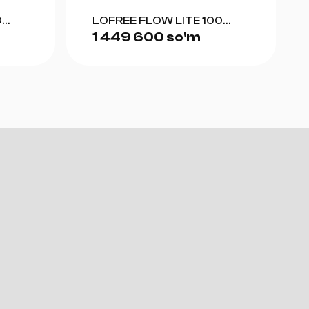
0
LOFREE FLOW LITE 100
1 449 600 so'm
(GRAY)