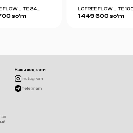
 FLOW LITE 84
LOFREE FLOW LITE 10
 700 so'm
1 449 600 so'm
)
(WHITE)
Наши соц. сети
Instagram
Telegram
лая
ный