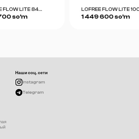
Размеры: 325 × 118 × 40 мм
Вес: 855 г
 FLOW LITE 84
LOFREE FLOW LITE 10
Комплектация:
 700 so'm
1 449 600 so'm
)
(WHITE)
клавиатура
съёмник кейкапов и переключателей
инструкция пользователя
Наши соц. сети
Instagram
Telegram
лая
ный