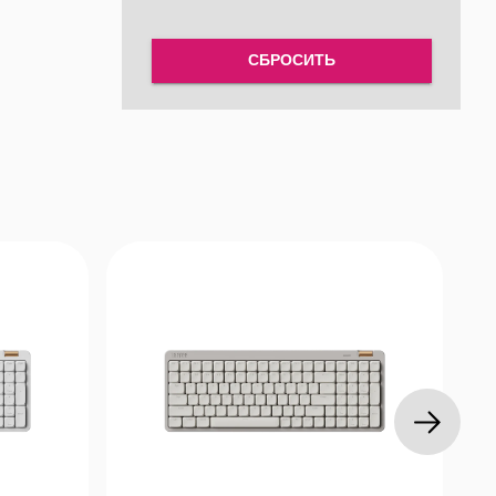
атий
СБРОСИТЬ
телями
р
цветов
.top) и