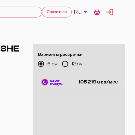
RU
Связаться
68HE
Варианты рассрочки
6 oy
12 oy
105 219 uzs/мес