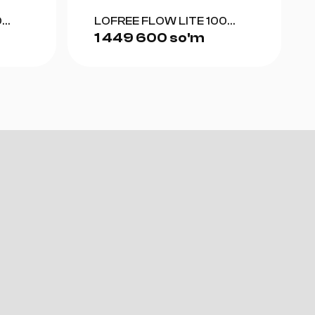
0
LOFREE FLOW LITE 100
1 449 600 so'm
(GRAY)